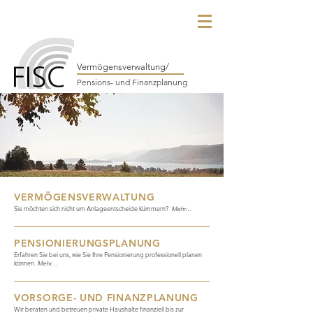
Vermögensverwaltung/
Pensions- und Finanzplanung
VERMÖGENSVERWALTUNG
Sie möchten sich nicht um Anlageentscheide kümmern?
Mehr…
PENSIONIERUNGSPLANUNG
Erfahren Sie bei uns, wie Sie Ihre Pensionierung professionell planen
können.
Mehr…
VORSORGE- UND FINANZPLANUNG
Wir beraten und betreuen private Haushalte finanziell bis zur