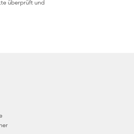
kte überprüft und
e
her