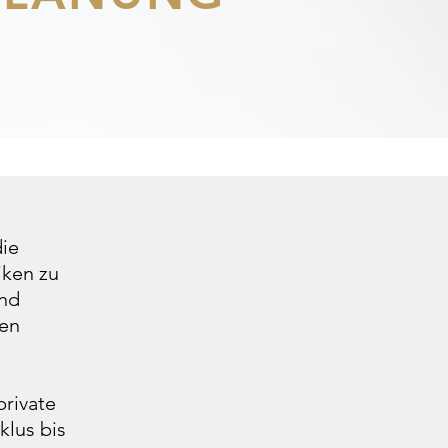
die
iken zu
und
sen
private
klus bis