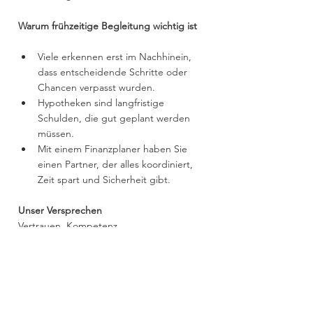
Warum frühzeitige Begleitung wichtig ist
Viele erkennen erst im Nachhinein, 
dass entscheidende Schritte oder 
Chancen verpasst wurden.
Hypotheken sind langfristige 
Schulden, die gut geplant werden 
müssen.
Mit einem Finanzplaner haben Sie 
einen Partner, der alles koordiniert, 
Zeit spart und Sicherheit gibt. 
Unser Versprechen
Vertrauen. Kompetenz. 
Komplettbetreuung.
Mit professioneller Planung sichern Sie 
nicht nur den erfolgreichen Verkauf oder 
Kauf Ihrer Immobilie, sondern auch eine 